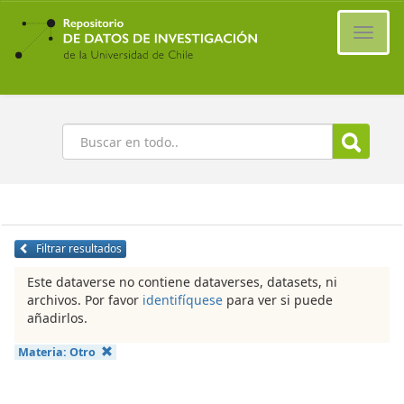
Ir
al
Cambi
contenido
naveg
principal
Buscar
Filtrar resultados
Este dataverse no contiene dataverses, datasets, ni
archivos. Por favor
identifíquese
para ver si puede
añadirlos.
Materia:
Otro