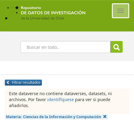
Ir
al
Cambi
contenido
naveg
principal
Buscar
Filtrar resultados
Este dataverse no contiene dataverses, datasets, ni
archivos. Por favor
identifíquese
para ver si puede
añadirlos.
Materia:
Ciencias de la Información y Computación