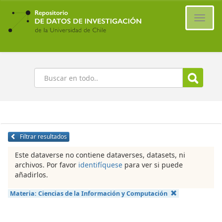
Ir
al
Cambi
contenido
naveg
principal
Buscar
Filtrar resultados
Este dataverse no contiene dataverses, datasets, ni
archivos. Por favor
identifíquese
para ver si puede
añadirlos.
Materia:
Ciencias de la Información y Computación