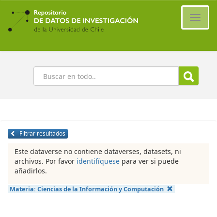
Ir
al
Cambi
contenido
naveg
principal
Buscar
Filtrar resultados
Este dataverse no contiene dataverses, datasets, ni
archivos. Por favor
identifíquese
para ver si puede
añadirlos.
Materia:
Ciencias de la Información y Computación