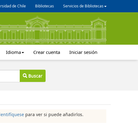
rsidad de Chile
Bibliotecas
Servicios de Bibliotecas
Idioma
Crear cuenta
Iniciar sesión
Buscar
dentifíquese
para ver si puede añadirlos.