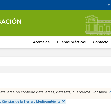
Unive
Acerca de
Buenas prácticas
Contacto
dataverse no contiene dataverses, datasets, ni archivos. Por favor
i
a:
Ciencias de la Tierra y Medioambiente