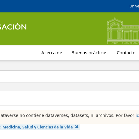
Unive
Acerca de
Buenas prácticas
Contacto
dataverse no contiene dataverses, datasets, ni archivos. Por favor
i
a:
Medicina, Salud y Ciencias de la Vida