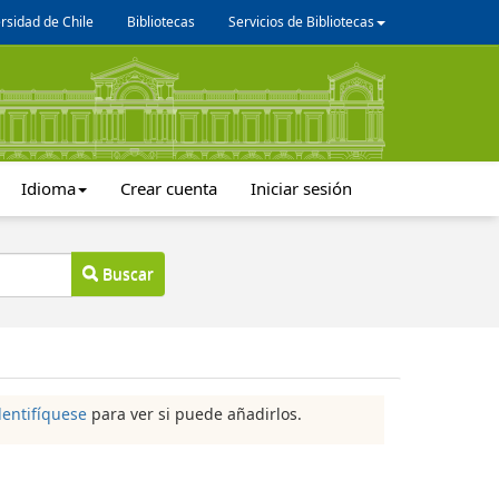
rsidad de Chile
Bibliotecas
Servicios de Bibliotecas
Idioma
Crear cuenta
Iniciar sesión
Buscar
dentifíquese
para ver si puede añadirlos.