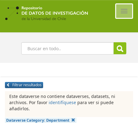
Ir
al
Cambi
contenido
naveg
principal
Buscar
Filtrar resultados
Este dataverse no contiene dataverses, datasets, ni
archivos. Por favor
identifíquese
para ver si puede
añadirlos.
Dataverse Category:
Department