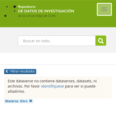
Ir
al
Cambi
contenido
naveg
principal
Buscar
Filtrar resultados
Este dataverse no contiene dataverses, datasets, ni
archivos. Por favor
identifíquese
para ver si puede
añadirlos.
Materia:
Otro