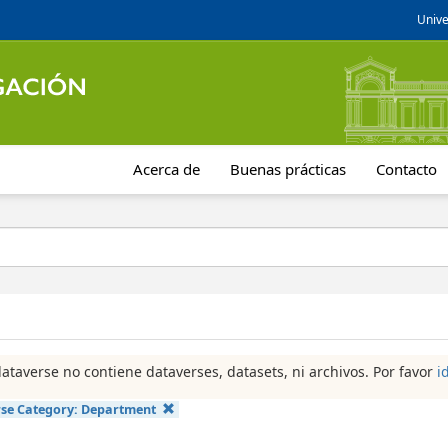
Unive
Acerca de
Buenas prácticas
Contacto
dataverse no contiene dataverses, datasets, ni archivos. Por favor
i
se Category:
Department