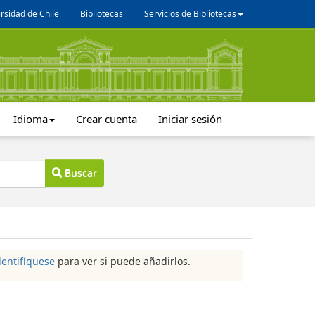
rsidad de Chile
Bibliotecas
Servicios de Bibliotecas
Idioma
Crear cuenta
Iniciar sesión
Buscar
dentifíquese
para ver si puede añadirlos.