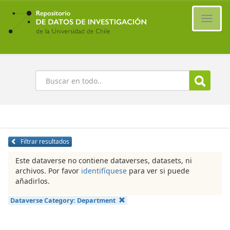
Ir
al
Cambi
contenido
naveg
principal
Buscar
Filtrar resultados
Este dataverse no contiene dataverses, datasets, ni
archivos. Por favor
identifíquese
para ver si puede
añadirlos.
Dataverse Category:
Department