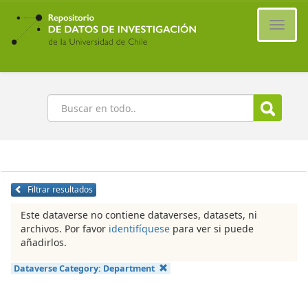
Ir
al
Cambi
contenido
naveg
principal
Buscar
Filtrar resultados
Este dataverse no contiene dataverses, datasets, ni
archivos. Por favor
identifíquese
para ver si puede
añadirlos.
Dataverse Category:
Department