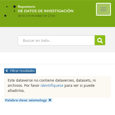
Ir
al
Cambi
contenido
naveg
principal
Buscar
Filtrar resultados
Este dataverse no contiene dataverses, datasets, ni
archivos. Por favor
identifíquese
para ver si puede
añadirlos.
Palabra clave:
seismology