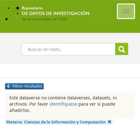
Ir
al
Cambi
contenido
naveg
principal
Buscar
Filtrar resultados
Este dataverse no contiene dataverses, datasets, ni
archivos. Por favor
identifíquese
para ver si puede
añadirlos.
Materia:
Ciencias de la Información y Computación