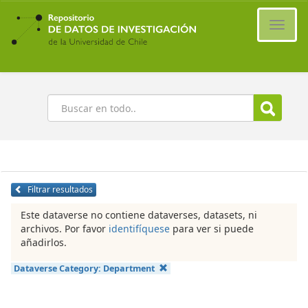
Ir
al
Cambi
contenido
naveg
principal
Buscar
Filtrar resultados
Este dataverse no contiene dataverses, datasets, ni
archivos. Por favor
identifíquese
para ver si puede
añadirlos.
Dataverse Category:
Department