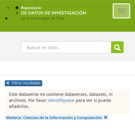
Ir
al
Cambi
contenido
naveg
principal
Buscar
Filtrar resultados
Este dataverse no contiene dataverses, datasets, ni
archivos. Por favor
identifíquese
para ver si puede
añadirlos.
Materia:
Ciencias de la Información y Computación