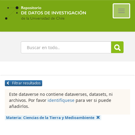
Ir
al
Cambi
contenido
naveg
principal
Buscar
Filtrar resultados
Este dataverse no contiene dataverses, datasets, ni
archivos. Por favor
identifíquese
para ver si puede
añadirlos.
Materia:
Ciencias de la Tierra y Medioambiente