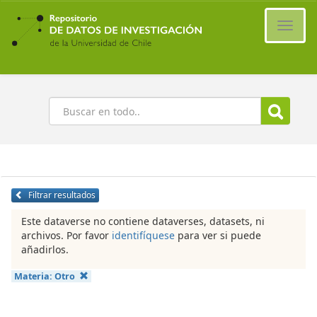
Ir
al
Cambi
contenido
naveg
principal
Buscar
Filtrar resultados
Este dataverse no contiene dataverses, datasets, ni
archivos. Por favor
identifíquese
para ver si puede
añadirlos.
Materia:
Otro