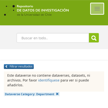
Ir
al
Cambi
contenido
naveg
principal
Buscar
Filtrar resultados
Este dataverse no contiene dataverses, datasets, ni
archivos. Por favor
identifíquese
para ver si puede
añadirlos.
Dataverse Category:
Department