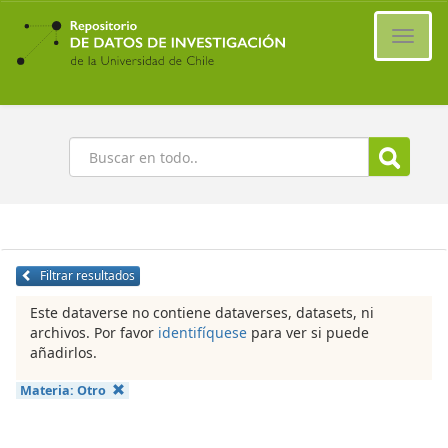
Ir
al
Cambi
contenido
naveg
principal
Buscar
Filtrar resultados
Este dataverse no contiene dataverses, datasets, ni
archivos. Por favor
identifíquese
para ver si puede
añadirlos.
Materia:
Otro