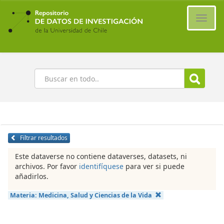
Ir
al
Cambi
contenido
naveg
principal
Buscar
Filtrar resultados
Este dataverse no contiene dataverses, datasets, ni
archivos. Por favor
identifíquese
para ver si puede
añadirlos.
Materia:
Medicina, Salud y Ciencias de la Vida