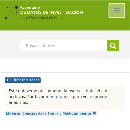
Ir
al
Cambi
contenido
naveg
principal
Buscar
Filtrar resultados
Este dataverse no contiene dataverses, datasets, ni
archivos. Por favor
identifíquese
para ver si puede
añadirlos.
Materia:
Ciencias de la Tierra y Medioambiente