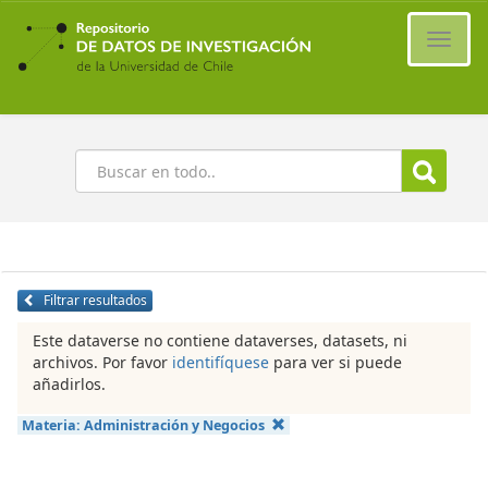
Ir
al
Cambi
contenido
naveg
principal
Buscar
Filtrar resultados
Este dataverse no contiene dataverses, datasets, ni
archivos. Por favor
identifíquese
para ver si puede
añadirlos.
Materia:
Administración y Negocios