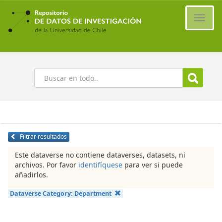
Ir
al
Cambi
contenido
naveg
principal
Buscar
Filtrar resultados
Este dataverse no contiene dataverses, datasets, ni
archivos. Por favor
identifíquese
para ver si puede
añadirlos.
Dataverse Category:
Department