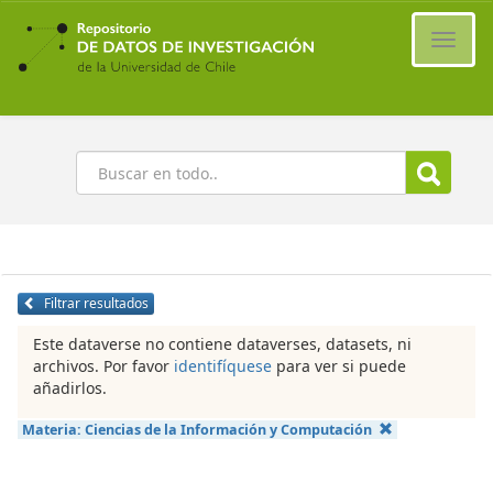
Ir
al
Cambi
contenido
naveg
principal
Buscar
Filtrar resultados
Este dataverse no contiene dataverses, datasets, ni
archivos. Por favor
identifíquese
para ver si puede
añadirlos.
Materia:
Ciencias de la Información y Computación