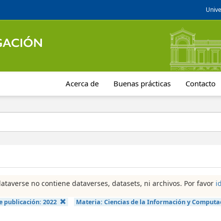
Unive
Acerca de
Buenas prácticas
Contacto
dataverse no contiene dataverses, datasets, ni archivos. Por favor
i
e publicación:
2022
Materia:
Ciencias de la Información y Computa