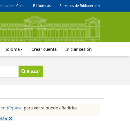
rsidad de Chile
Bibliotecas
Servicios de Bibliotecas
Idioma
Crear cuenta
Iniciar sesión
Buscar
dentifíquese
para ver si puede añadirlos.
ción