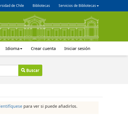
rsidad de Chile
Bibliotecas
Servicios de Bibliotecas
Idioma
Crear cuenta
Iniciar sesión
Buscar
dentifíquese
para ver si puede añadirlos.