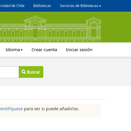
rsidad de Chile
Bibliotecas
Servicios de Bibliotecas
Idioma
Crear cuenta
Iniciar sesión
Buscar
dentifíquese
para ver si puede añadirlos.