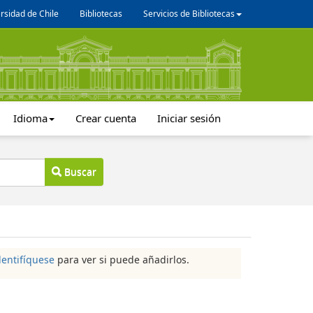
rsidad de Chile
Bibliotecas
Servicios de Bibliotecas
Idioma
Crear cuenta
Iniciar sesión
Buscar
dentifíquese
para ver si puede añadirlos.