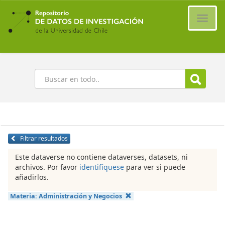
Ir
al
Cambi
contenido
naveg
principal
Buscar
Filtrar resultados
Este dataverse no contiene dataverses, datasets, ni
archivos. Por favor
identifíquese
para ver si puede
añadirlos.
Materia:
Administración y Negocios