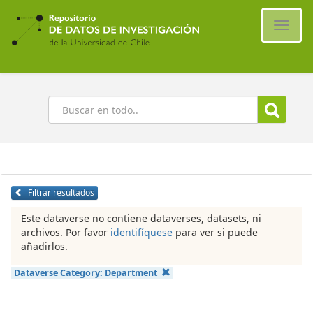
Ir
al
Cambi
contenido
naveg
principal
Buscar
Filtrar resultados
Este dataverse no contiene dataverses, datasets, ni
archivos. Por favor
identifíquese
para ver si puede
añadirlos.
Dataverse Category:
Department