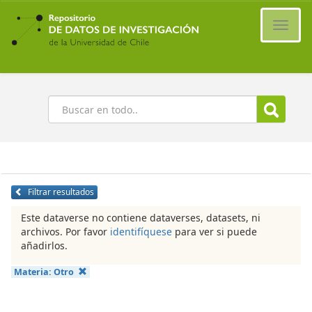
Ir
al
Cambi
contenido
naveg
principal
Buscar
Filtrar resultados
Este dataverse no contiene dataverses, datasets, ni
archivos. Por favor
identifíquese
para ver si puede
añadirlos.
Materia:
Otro