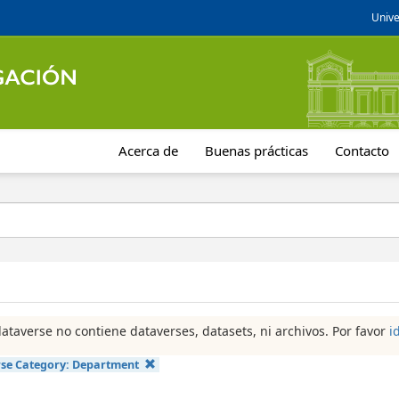
Unive
Acerca de
Buenas prácticas
Contacto
dataverse no contiene dataverses, datasets, ni archivos. Por favor
i
se Category:
Department