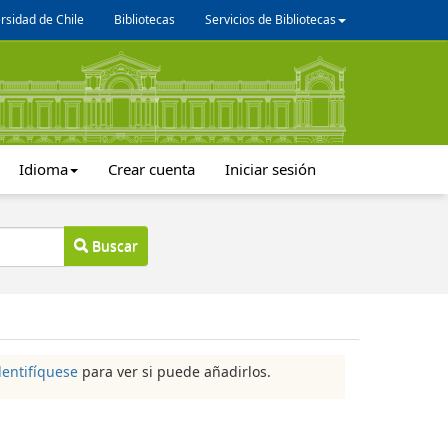
rsidad de Chile
Bibliotecas
Servicios de Bibliotecas
Idioma
Crear cuenta
Iniciar sesión
Buscar
dentifíquese
para ver si puede añadirlos.