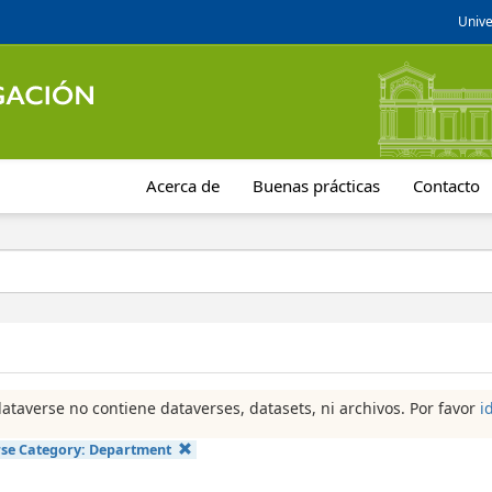
Unive
Acerca de
Buenas prácticas
Contacto
dataverse no contiene dataverses, datasets, ni archivos. Por favor
i
se Category:
Department