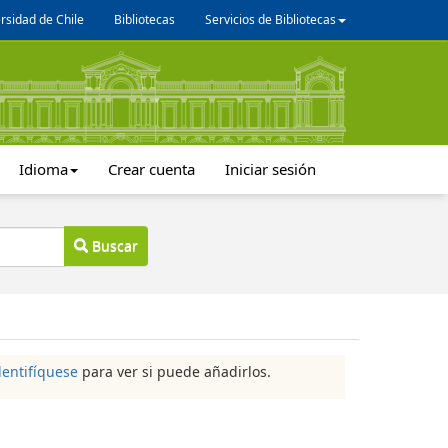
rsidad de Chile
Bibliotecas
Servicios de Bibliotecas
Idioma
Crear cuenta
Iniciar sesión
Buscar
dentifíquese
para ver si puede añadirlos.