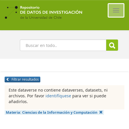
Ir
al
Cambi
contenido
naveg
principal
Buscar
Filtrar resultados
Este dataverse no contiene dataverses, datasets, ni
archivos. Por favor
identifíquese
para ver si puede
añadirlos.
Materia:
Ciencias de la Información y Computación