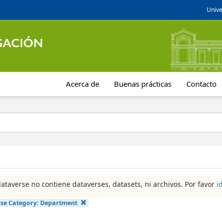
Unive
Acerca de
Buenas prácticas
Contacto
dataverse no contiene dataverses, datasets, ni archivos. Por favor
i
se Category:
Department