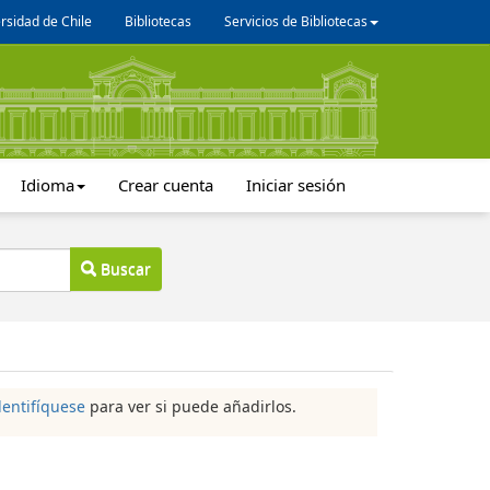
rsidad de Chile
Bibliotecas
Servicios de Bibliotecas
Idioma
Crear cuenta
Iniciar sesión
Buscar
dentifíquese
para ver si puede añadirlos.