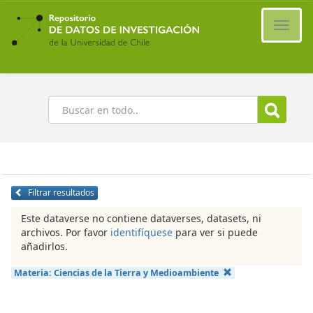
Ir
al
Cambi
contenido
naveg
principal
Buscar
Filtrar resultados
Este dataverse no contiene dataverses, datasets, ni
archivos. Por favor
identifíquese
para ver si puede
añadirlos.
Materia:
Ciencias de la Tierra y Medioambiente