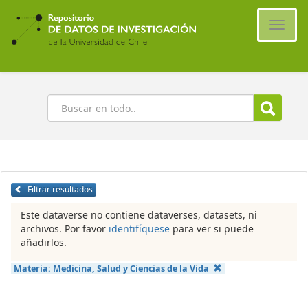
Ir
al
Cambi
contenido
naveg
principal
Buscar
Filtrar resultados
Este dataverse no contiene dataverses, datasets, ni
archivos. Por favor
identifíquese
para ver si puede
añadirlos.
Materia:
Medicina, Salud y Ciencias de la Vida