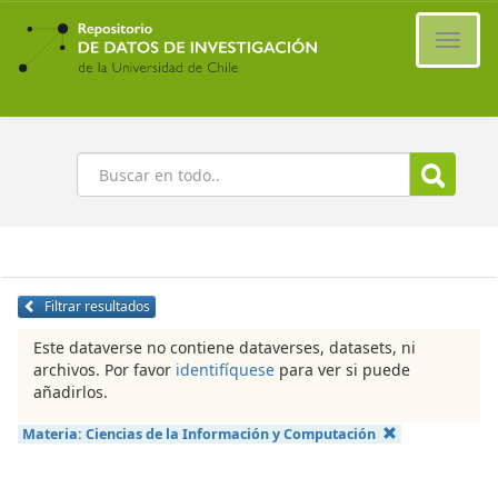
Ir
al
Cambi
contenido
naveg
principal
Buscar
Filtrar resultados
Este dataverse no contiene dataverses, datasets, ni
archivos. Por favor
identifíquese
para ver si puede
añadirlos.
Materia:
Ciencias de la Información y Computación