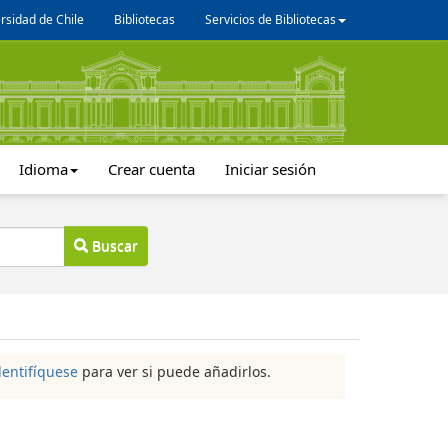
rsidad de Chile
Bibliotecas
Servicios de Bibliotecas
Idioma
Crear cuenta
Iniciar sesión
Buscar
dentifíquese
para ver si puede añadirlos.