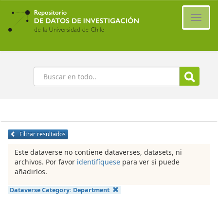
Ir
al
Cambi
contenido
naveg
principal
Buscar
Filtrar resultados
Este dataverse no contiene dataverses, datasets, ni
archivos. Por favor
identifíquese
para ver si puede
añadirlos.
Dataverse Category:
Department