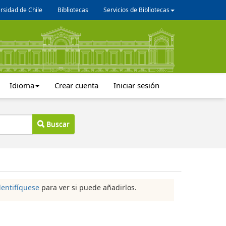
rsidad de Chile
Bibliotecas
Servicios de Bibliotecas
Idioma
Crear cuenta
Iniciar sesión
Buscar
dentifíquese
para ver si puede añadirlos.