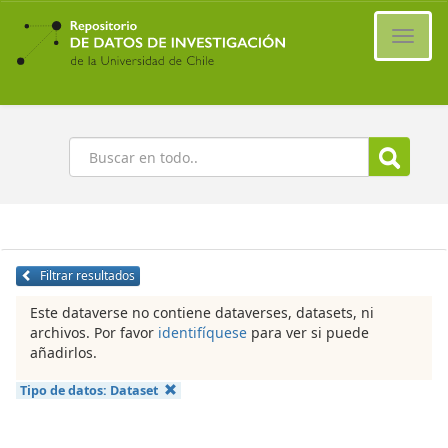
Ir
al
Cambi
contenido
naveg
principal
Buscar
Filtrar resultados
Este dataverse no contiene dataverses, datasets, ni
archivos. Por favor
identifíquese
para ver si puede
añadirlos.
Tipo de datos:
Dataset