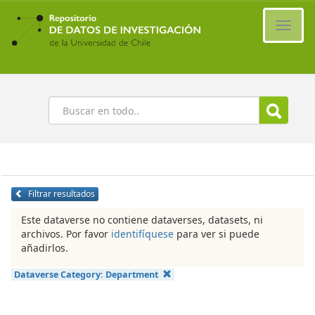
Ir
al
Cambi
contenido
naveg
principal
Buscar
Filtrar resultados
Este dataverse no contiene dataverses, datasets, ni
archivos. Por favor
identifíquese
para ver si puede
añadirlos.
Dataverse Category:
Department