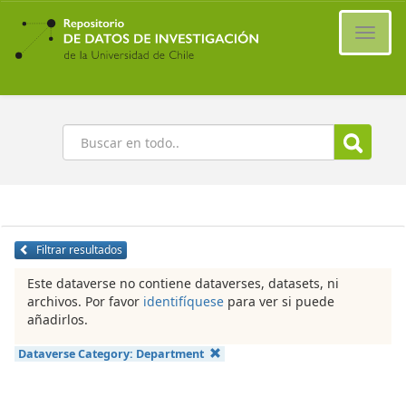
Ir
al
Cambi
contenido
naveg
principal
Buscar
Filtrar resultados
Este dataverse no contiene dataverses, datasets, ni
archivos. Por favor
identifíquese
para ver si puede
añadirlos.
Dataverse Category:
Department