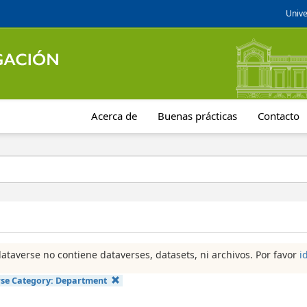
Unive
Acerca de
Buenas prácticas
Contacto
dataverse no contiene dataverses, datasets, ni archivos. Por favor
i
se Category:
Department