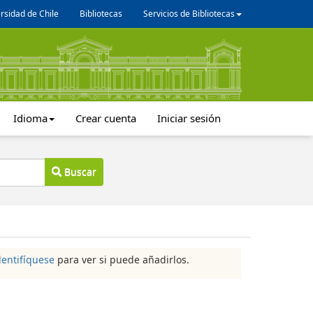
rsidad de Chile
Bibliotecas
Servicios de Bibliotecas
Idioma
Crear cuenta
Iniciar sesión
Buscar
dentifíquese
para ver si puede añadirlos.