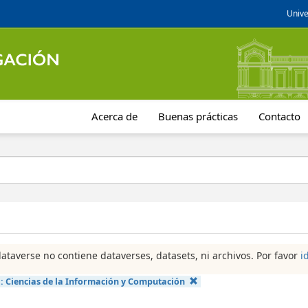
Unive
Acerca de
Buenas prácticas
Contacto
dataverse no contiene dataverses, datasets, ni archivos. Por favor
i
a:
Ciencias de la Información y Computación