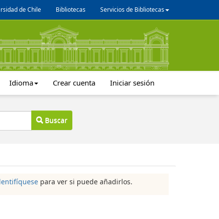
rsidad de Chile
Bibliotecas
Servicios de Bibliotecas
Idioma
Crear cuenta
Iniciar sesión
Buscar
dentifíquese
para ver si puede añadirlos.