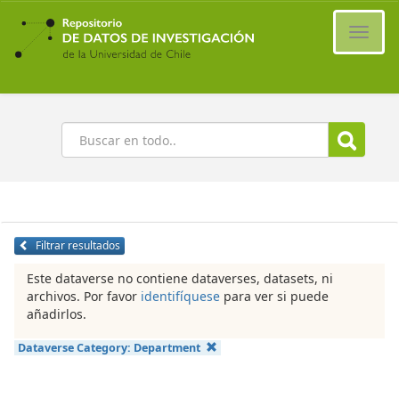
Ir
al
Cambi
contenido
naveg
principal
Buscar
Filtrar resultados
Este dataverse no contiene dataverses, datasets, ni
archivos. Por favor
identifíquese
para ver si puede
añadirlos.
Dataverse Category:
Department