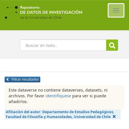
Ir
al
Cambi
contenido
naveg
principal
Buscar
Filtrar resultados
Este dataverse no contiene dataverses, datasets, ni
archivos. Por favor
identifíquese
para ver si puede
añadirlos.
Afiliación del autor:
Departamento de Estudios Pedagógicos,
Facultad de Filosofía y Humanidades, Universidad de Chile