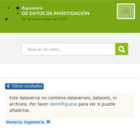
Ir
al
Cambi
contenido
naveg
principal
Buscar
Filtrar resultados
Este dataverse no contiene dataverses, datasets, ni
archivos. Por favor
identifíquese
para ver si puede
añadirlos.
Materia:
Ingeniería