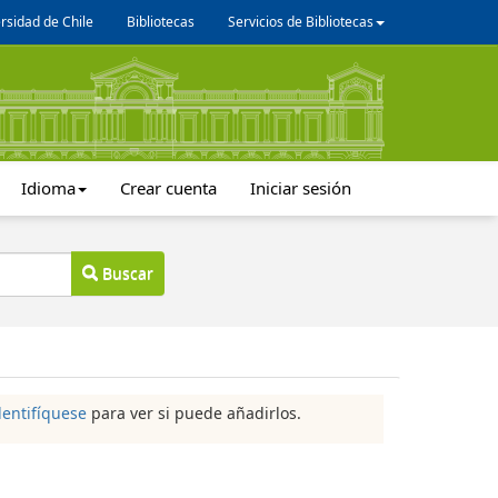
rsidad de Chile
Bibliotecas
Servicios de Bibliotecas
Idioma
Crear cuenta
Iniciar sesión
Buscar
dentifíquese
para ver si puede añadirlos.